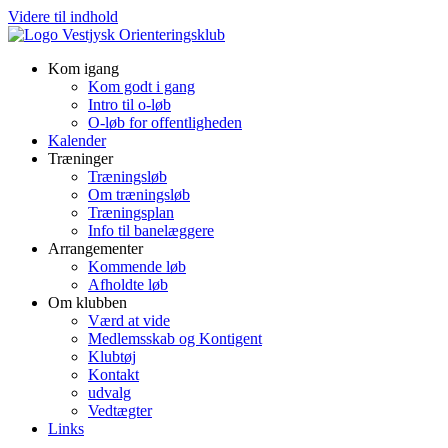
Videre til indhold
Kom igang
Kom godt i gang
Intro til o-løb
O-løb for offentligheden
Kalender
Træninger
Træningsløb
Om træningsløb
Træningsplan
Info til banelæggere
Arrangementer
Kommende løb
Afholdte løb
Om klubben
Værd at vide
Medlemsskab og Kontigent
Klubtøj
Kontakt
udvalg
Vedtægter
Links