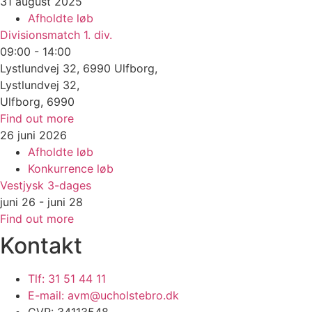
31
august
2025
Afholdte løb
Divisionsmatch 1. div.
09:00 - 14:00
Lystlundvej 32, 6990 Ulfborg,
Lystlundvej 32,
Ulfborg
,
6990
Find out more
26
juni
2026
Afholdte løb
Konkurrence løb
Vestjysk 3-dages
juni 26 - juni 28
Find out more
Kontakt
Tlf: 31 51 44 11
E-mail: avm@ucholstebro.dk