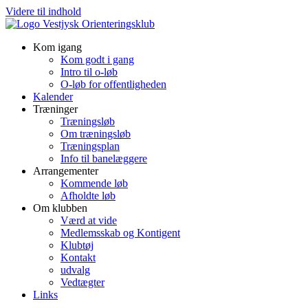
Videre til indhold
Kom igang
Kom godt i gang
Intro til o-løb
O-løb for offentligheden
Kalender
Træninger
Træningsløb
Om træningsløb
Træningsplan
Info til banelæggere
Arrangementer
Kommende løb
Afholdte løb
Om klubben
Værd at vide
Medlemsskab og Kontigent
Klubtøj
Kontakt
udvalg
Vedtægter
Links