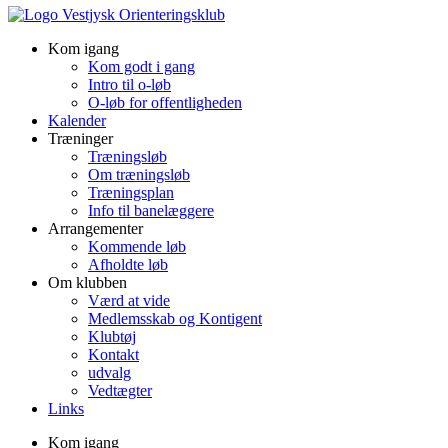
Kom igang
Kom godt i gang
Intro til o-løb
O-løb for offentligheden
Kalender
Træninger
Træningsløb
Om træningsløb
Træningsplan
Info til banelæggere
Arrangementer
Kommende løb
Afholdte løb
Om klubben
Værd at vide
Medlemsskab og Kontigent
Klubtøj
Kontakt
udvalg
Vedtægter
Links
Kom igang