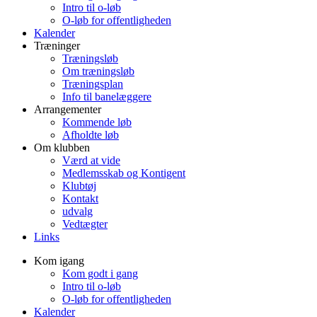
Intro til o-løb
O-løb for offentligheden
Kalender
Træninger
Træningsløb
Om træningsløb
Træningsplan
Info til banelæggere
Arrangementer
Kommende løb
Afholdte løb
Om klubben
Værd at vide
Medlemsskab og Kontigent
Klubtøj
Kontakt
udvalg
Vedtægter
Links
Kom igang
Kom godt i gang
Intro til o-løb
O-løb for offentligheden
Kalender