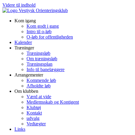
Videre til indhold
Kom igang
Kom godt i gang
Intro til o-løb
O-løb for offentligheden
Kalender
Træninger
Træningsløb
Om træningsløb
Træningsplan
Info til banelæggere
Arrangementer
Kommende løb
Afholdte løb
Om klubben
Værd at vide
Medlemsskab og Kontigent
Klubtøj
Kontakt
udvalg
Vedtægter
Links