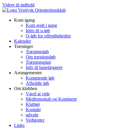
Videre til indhold
Kom igang
Kom godt i gang
Intro til o-løb
O-løb for offentligheden
Kalender
Træninger
Træningsløb
Om træningsløb
Træningsplan
Info til banelæggere
Arrangementer
Kommende løb
Afholdte løb
Om klubben
Værd at vide
Medlemsskab og Kontigent
Klubtøj
Kontakt
udvalg
Vedtægter
Links