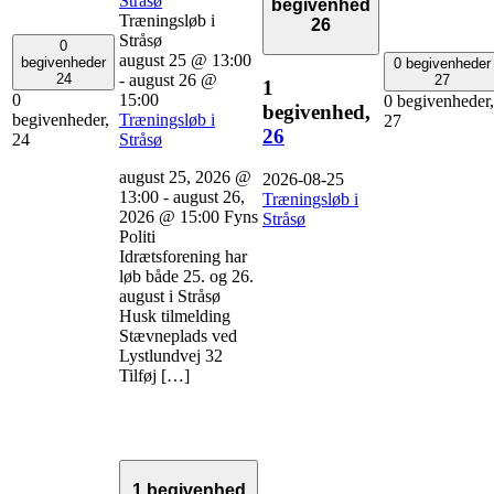
Stråsø
begivenhed
Træningsløb i
26
Stråsø
0
august 25 @ 13:00
begivenheder
0 begivenheder
-
august 26 @
24
27
1
15:00
0
0 begivenheder,
begivenhed,
Træningsløb i
begivenheder,
27
26
Stråsø
24
august 25, 2026 @
2026-08-25
13:00 - august 26,
Træningsløb i
2026 @ 15:00 Fyns
Stråsø
Politi
Idrætsforening har
løb både 25. og 26.
august i Stråsø
Husk tilmelding
Stævneplads ved
Lystlundvej 32
Tilføj […]
1 begivenhed