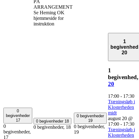
PÅ
ARRANGEMENT
Se Herning OK
hjemmeside for
instruktion
1
begivenhed
20
1
begivenhed,
20
17:00
-
17:30
Træningsløb i
Klosterheden
0
midt
begivenheder
0 begivenheder
august 20 @
17
19
0 begivenheder
18
17:00
-
17:30
0
0 begivenheder,
0 begivenheder,
18
Træningsløb i
begivenheder,
19
Klosterheden
17