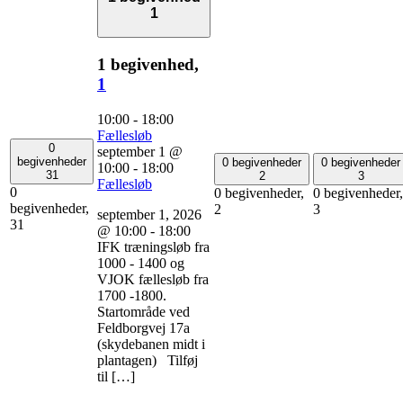
1
1 begivenhed,
1
10:00
-
18:00
Fællesløb
0
september 1 @
begivenheder
0 begivenheder
0 begivenheder
10:00
-
18:00
31
2
3
Fællesløb
0
0 begivenheder,
0 begivenheder,
begivenheder,
2
3
september 1, 2026
31
@ 10:00 - 18:00
IFK træningsløb fra
1000 - 1400 og
VJOK fællesløb fra
1700 -1800.
Startområde ved
Feldborgvej 17a
(skydebanen midt i
plantagen) Tilføj
til […]